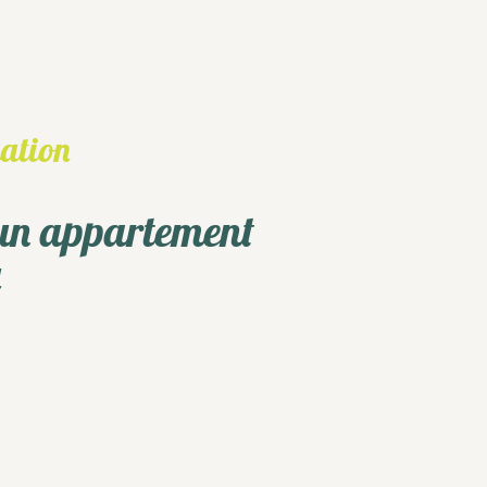
ation
un appartement
u